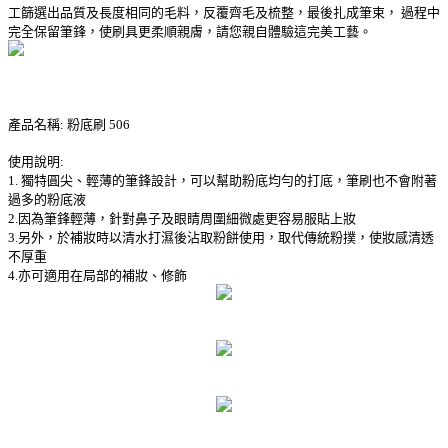
工篩選出品質及長度相同的毛料，反覆齊毛及梳整，最後扎成筆束， 過程中
完全保留筆鋒，使刷具更柔順親膚，請您親自體驗這完美工藝。
產品名稱: 粉底刷 506
使用說明:
1. 獨特圓尖、輕薄的筆鋒設計，可以幫助粉底均勻的打底，筆刷也不會附著
過多的粉底液
2.因為筆鋒輕薄，針對鼻子及眼睛周圍細微處更容易服貼上妝
3.另外，於補妝時以清水打濕後沾取粉餅使用，取代傳統粉撲，使妝感清透
不厚重
4.亦可適用在局部的補妝、修飾