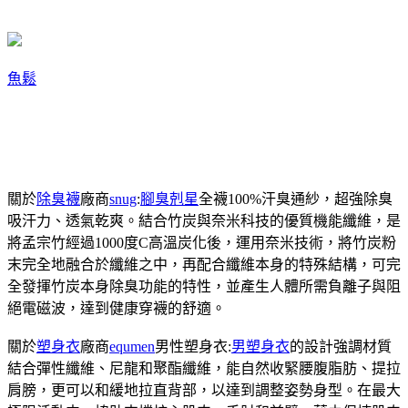
魚鬆
關於
除臭襪
廠商
snug
:
腳臭剋星
全襪100%汗臭通紗，超強除臭
吸汗力、透氣乾爽。結合竹炭與奈米科技的優質機能纖維，是
將孟宗竹經過1000度C高溫炭化後，運用奈米技術，將竹炭粉
末完全地融合於纖維之中，再配合纖維本身的特殊結構，可完
全發揮竹炭本身除臭功能的特性，並產生人體所需負離子與阻
絕電磁波，達到健康穿襪的舒適。
關於
塑身衣
廠商
equmen
男性塑身衣:
男塑身衣
的設計強調材質
結合彈性纖維、尼龍和聚酯纖維，能自然收緊腰腹脂肪、提拉
肩膀，更可以和緩地拉直背部，以達到調整姿勢身型。在最大