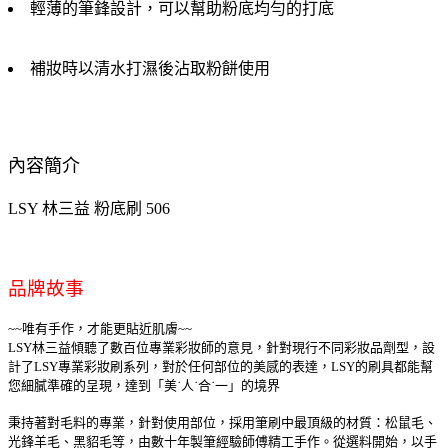
輕薄的筆鋒設計，可以幫助粉底均勻的打底
補妝時以清水打濕後沾取粉餅使用
內容簡介
LSY 林三益 粉底刷 506
品牌故事
~~唯有手作，才能更貼近肌膚~~
LSY林三益傾聽了數百位專業彩妝師的意見，針對現行不同彩妝品劑型，設
計了LSY專業彩妝刷系列，對於任何部位的美感的表達，LSY的刷具都能幫
您細膩準確的呈現，達到「美˙人˙合˙一」的境界
秉持著對毛料的專業，針對使用部位，採用筆刷中最頂級的材質：松鼠毛、
光鋒羊毛、黑貂毛等，由數十年製筆經驗師傅精工手作。從選料開始，以手