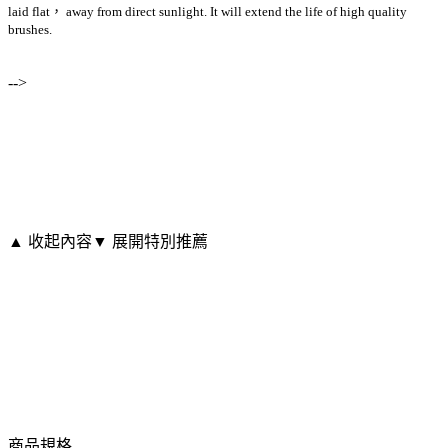
laid flat， away from direct sunlight. It will extend the life of high quality
brushes.
-->
▲ 收起內容
▼ 展開特別推薦
商品規格