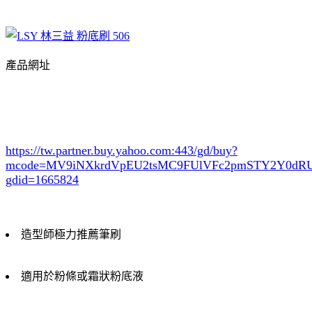
產品網址
https://tw.partner.buy.yahoo.com:443/gd/buy?
mcode=MV9iNXkrdVpEU2tsMC9FUlVFc2pmSTY2Y0d
gdid=1665824
造型師極力推薦筆刷
適用於粉條或霜狀粉底液