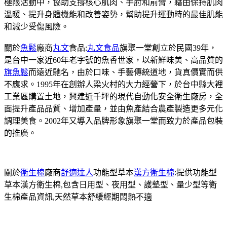
極限活動中，協助支撐核心肌肉、手肘和前臂，藉由保持肌肉
溫暖、提升身體機能和改善姿勢，幫助提升運動時的最佳肌能
和減少受傷風險。
關於
魚鬆
廠商
丸文
食品:
丸文食品
旗聚一堂創立於民國39年，
是台中一家近60年老字號的魚香世家，以新鮮味美、高品質的
旗魚鬆
而遠近馳名，由於口味、手藝傳統道地，貨真價實而供
不應求。1995年在創辦人梁火村的大力經營下，於台中縣大裡
工業區購置土地，興建近千坪的現代自動化安全衛生廠房，全
面提升產品品質、增加產量，並由魚產結合農產製造更多元化
調理美食。2002年又導入品牌形象旗聚一堂而致力於產品包裝
的推廣。
關於
衛生棉
廠商
舒適達人
功能型草本
漢方衛生棉
:提供功能型
草本漢方衛生棉,包含日用型、夜用型、護墊型、量少型等衛
生棉產品資訊,天然草本舒緩經期悶熱不適