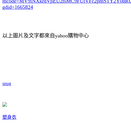
mcode=MV9iNXkrdVpEU2tsMC9FUlVFc2pmSTY2Y0d
gdid=1665824
以上圖片及文字都來自yahoo購物中心
snug
塑身衣